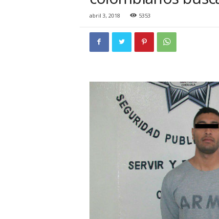
i
o
abril 3, 2018
5353
n
a
l