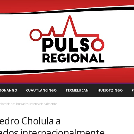
RONANGO
CUAUTLANCINGO
TEXMELUCAN
HUEJOTZINGO
P
olombianos buscados internacionalmente
edro Cholula a
ados internacionalmente