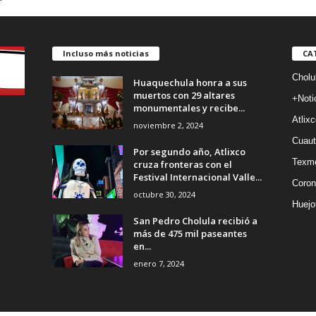
Incluso más noticias
CA
Cholu
Huaquechula honra a sus
muertos con 29 altares
+Noti
monumentales y recibe...
Atlixc
noviembre 2, 2024
Cuaut
Por segundo año, Atlixco
Texm
cruza fronteras con el
Festival Internacional Valle...
Coron
octubre 30, 2024
Huejo
San Pedro Cholula recibió a
más de 475 mil paseantes
en...
enero 7, 2024