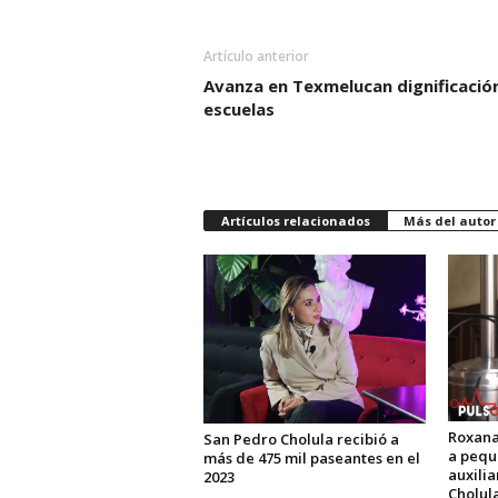
Artículo anterior
Avanza en Texmelucan dignificació
escuelas
Artículos relacionados
Más del autor
Roxana
San Pedro Cholula recibió a
a pequ
más de 475 mil paseantes en el
auxili
2023
Cholul