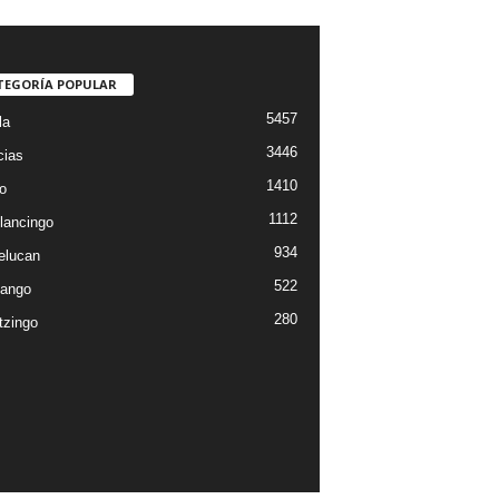
TEGORÍA POPULAR
5457
la
3446
cias
1410
o
1112
lancingo
934
elucan
522
ango
280
tzingo