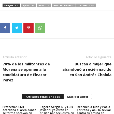
ETIQUETAS
EJERCITO
HERIDOS
HUACHICOLEROS
TEXMELUCAN
Artículo anterior
Artículo siguiente
70% de los militantes de
Buscan a mujer que
Morena se oponen a la
abandonó a recién nacido
candidatura de Eleazar
en San Andrés Cholula
Pérez
Artículos relacionados
Más del autor
Protección Civil
Rogelio Sergio N. y Luis
Detienen a Juan y Paola
acordona el área donde
Javier N. ya están en
por robo y abuso sexual
se formó socavón en
prisión por secuestro en
contra su amiga en