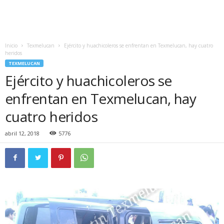
Inicio
Texmelucan
Ejército y huachicoleros se enfrentan en Texmelucan, hay cuatro
heridos
TEXMELUCAN
Ejército y huachicoleros se
enfrentan en Texmelucan, hay
cuatro heridos
abril 12, 2018
5776