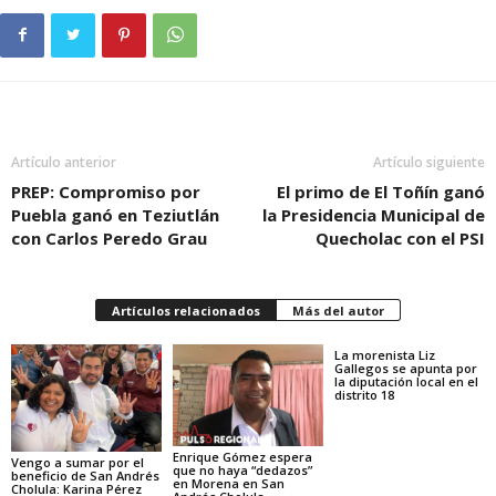
Artículo anterior
Artículo siguiente
PREP: Compromiso por
El primo de El Toñín ganó
Puebla ganó en Teziutlán
la Presidencia Municipal de
con Carlos Peredo Grau
Quecholac con el PSI
Artículos relacionados
Más del autor
La morenista Liz
Gallegos se apunta por
la diputación local en el
distrito 18
Enrique Gómez espera
Vengo a sumar por el
que no haya “dedazos”
beneficio de San Andrés
en Morena en San
Cholula: Karina Pérez