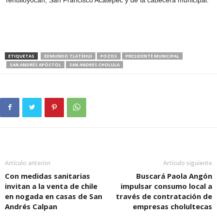
Tehuiloyocan, San Francisco Acatepec y de la cabecera municipal.
ETIQUETAS
EDMUNDO TLATEHUI
POZOS
PRESIDENTE MUNICIPAL
SAN ANDRÉS APÓSTOL
SAN ANDRES CHOLULA
Artículo anterior
Artículo siguiente
Con medidas sanitarias
Buscará Paola Angón
invitan a la venta de chile
impulsar consumo local a
en nogada en casas de San
través de contratación de
Andrés Calpan
empresas cholultecas