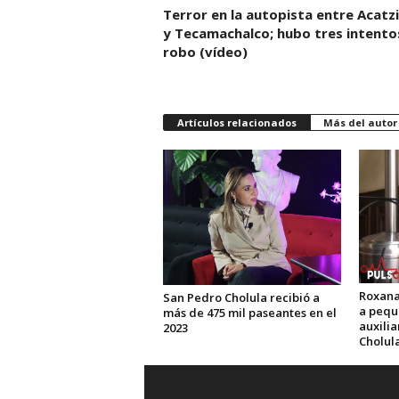
Terror en la autopista entre Acatz
y Tecamachalco; hubo tres intento
robo (vídeo)
Artículos relacionados
Más del autor
Roxana
San Pedro Cholula recibió a
a pequ
más de 475 mil paseantes en el
auxili
2023
Cholul