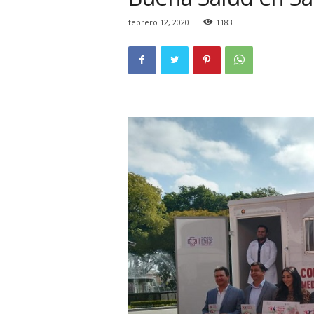
i
o
febrero 12, 2020
1183
n
a
l