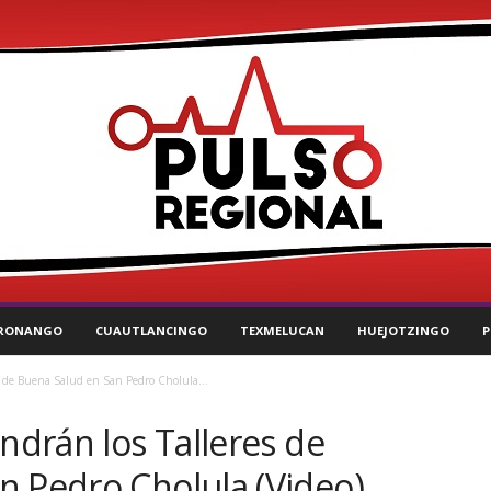
RONANGO
CUAUTLANCINGO
TEXMELUCAN
HUEJOTZINGO
P
es de Buena Salud en San Pedro Cholula...
endrán los Talleres de
n Pedro Cholula (Video)