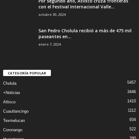
Por segundo año, Atlixco cruza fronteras
con el Festival Internacional Valle...
octubre 30, 2024
San Pedro Cholula recibió a más de 475 mil
paseantes en...
enero 7, 2024
CATEGORÍA POPULAR
5457
Cholula
3446
+Noticias
1410
Atlixco
1112
Cuautlancingo
934
Texmelucan
522
Coronango
280