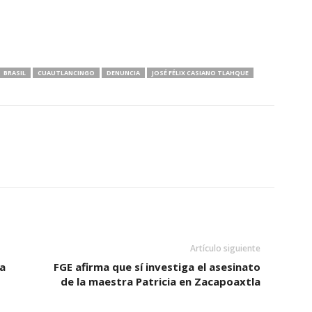
BRASIL
CUAUTLANCINGO
DENUNCIA
JOSÉ FÉLIX CASIANO TLAHQUE
Artículo siguiente
a
FGE afirma que sí investiga el asesinato
de la maestra Patricia en Zacapoaxtla