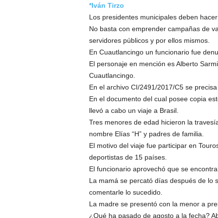
*Iván Tirzo
Los presidentes municipales deben hacer a
No basta con emprender campañas de valo
servidores públicos y por ellos mismos.
En Cuautlancingo un funcionario fue denun
El personaje en mención es Alberto Sarmie
Cuautlancingo.
En el archivo CI/2491/2017/C5 se precis
En el documento del cual posee copia este
llevó a cabo un viaje a Brasil.
Tres menores de edad hicieron la travesía c
nombre Elías “H” y padres de familia.
El motivo del viaje fue participar en Tour
deportistas de 15 países.
El funcionario aprovechó que se encontra
La mamá se percató días después de lo su
comentarle lo sucedido.
La madre se presentó con la menor a pres
¿Qué ha pasado de agosto a la fecha? Abs