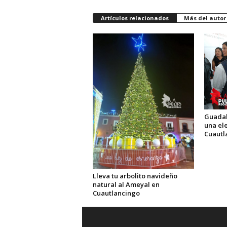
Artículos relacionados
Más del autor
Guadal
una el
Cuautl
Lleva tu arbolito navideño
natural al Ameyal en
Cuautlancingo