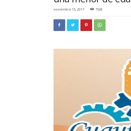
i
o
noviembre 15, 2017
7528
n
a
l