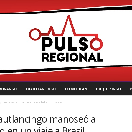
RONANGO
CUAUTLANCINGO
TEXMELUCAN
HUEJOTZINGO
P
o manoseó a una menor de edad en un viaje...
autlancingo manoseó a
en un viaje a Brasil