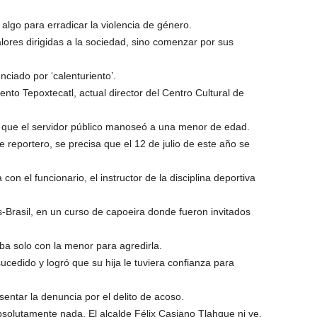
lgo para erradicar la violencia de género.
res dirigidas a la sociedad, sino comenzar por sus
ciado por ‘calenturiento’.
nto Tepoxtecatl, actual director del Centro Cultural de
a que el servidor público manoseó a una menor de edad.
 reportero, se precisa que el 12 de julio de este año se
on el funcionario, el instructor de la disciplina deportiva
os-Brasil, en un curso de capoeira donde fueron invitados
ba solo con la menor para agredirla.
cedido y logró que su hija le tuviera confianza para
entar la denuncia por el delito de acoso.
olutamente nada. El alcalde Félix Casiano Tlahque ni ve,