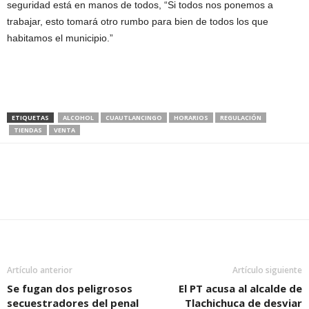
seguridad está en manos de todos, “Si todos nos ponemos a
trabajar, esto tomará otro rumbo para bien de todos los que
habitamos el municipio.”
ETIQUETAS
ALCOHOL
CUAUTLANCINGO
HORARIOS
REGULACIÓN
TIENDAS
VENTA
Artículo anterior
Artículo siguiente
Se fugan dos peligrosos
El PT acusa al alcalde de
secuestradores del penal
Tlachichuca de desviar