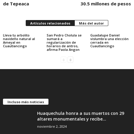
de Tepeaca
30.5 millones de pesos
Artículos relacionados
Más del autor
Lleva tu arbolito
San Pedro Cholula se
Guadalupe Daniel
navideño natural al
sumará a
vislumbra una elección
Ameyal en
regularización de
cerrada en
Cuautlancingo
horarios de antros,
Cuautlancingo
afirma Paola Angon
Incluso más noticias
Huaquechula honra a sus muertos con 29
altares monumentales y recibe...
noviembre 2, 2024