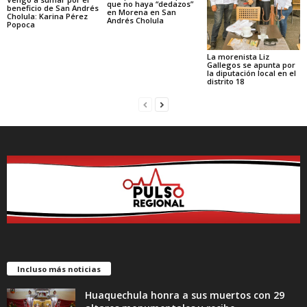
que no haya “dedazos”
beneficio de San Andrés
en Morena en San
Cholula: Karina Pérez
Andrés Cholula
Popoca
La morenista Liz
Gallegos se apunta por
la diputación local en el
distrito 18
Incluso más noticias
Huaquechula honra a sus muertos con 29