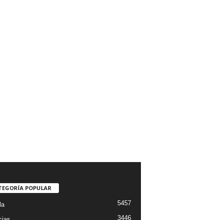
TEGORÍA POPULAR
5457
la
3446
cias