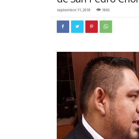
i
o
septiembre 11, 2018
1865
n
a
l