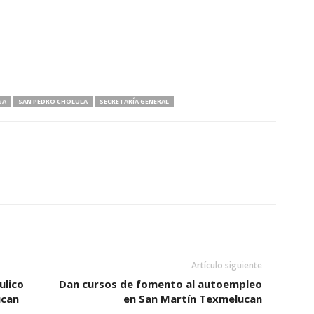
SA
SAN PEDRO CHOLULA
SECRETARÍA GENERAL
Artículo siguiente
ulico
Dan cursos de fomento al autoempleo
ucan
en San Martín Texmelucan