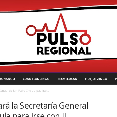
RONANGO
CUAUTLANCINGO
TEXMELUCAN
HUEJOTZINGO
P
General de San Pedro Cholula para irse...
ará la Secretaría General
la para irse con JJ