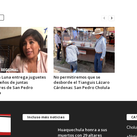
 Luna entrega juguetes
No permitiremos que se
eños de juntas
desborde el Tianguis Lázaro
ares de San Pedro
Cárdenas: San Pedro Cholula
a
Incluso más noticias
CA
Cholu
Huaquechula honra a sus
muertos con 29 altares
+Noti