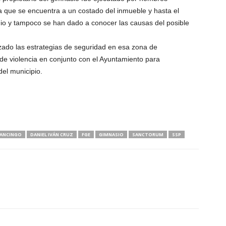
 que se encuentra a un costado del inmueble y hasta el
io y tampoco se han dado a conocer las causas del posible
rzado las estrategias de seguridad en esa zona de
de violencia en conjunto con el Ayuntamiento para
del municipio.
ANCINGO
DANIEL IVÁN CRUZ
FGE
GIMNASIO
SANCTORUM
SSP