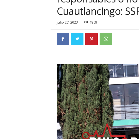
i
Cuautlancingo: SS
o
n
a
julio 27, 2023
1858
l