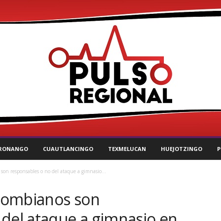
RONANGO
CUAUTLANCINGO
TEXMELUCAN
HUEJOTZINGO
P
 son responsables o no del ataque a gimnasio...
olombianos son
 del ataque a gimnasio en