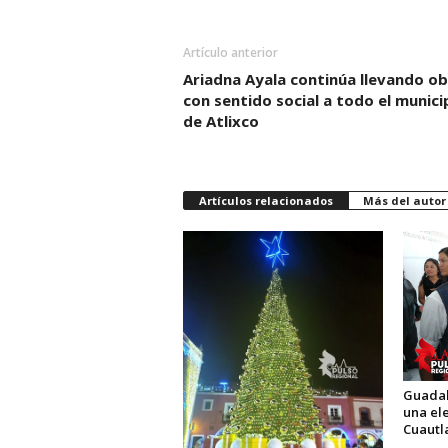
Artículo anterior
Ariadna Ayala continúa llevando o
con sentido social a todo el munici
de Atlixco
Artículos relacionados
Más del autor
Guadal
una el
Cuautl