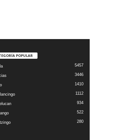
TEGORÍA POPULAR
5457
la
3446
cias
1410
o
1112
lancingo
934
elucan
522
ango
280
tzingo