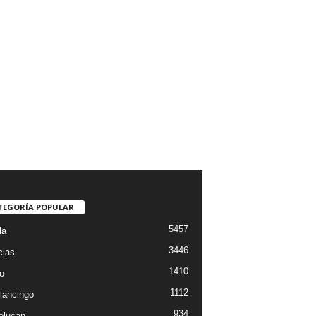
TEGORÍA POPULAR
5457
la
3446
cias
1410
o
1112
lancingo
934
elucan