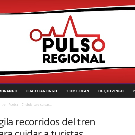
RONANGO
CUAUTLANCINGO
TEXMELUCAN
HUEJOTZINGO
P
del tren Puebla – Cholula para cuidar...
igila recorridos del tren
ra cuidar a turistas