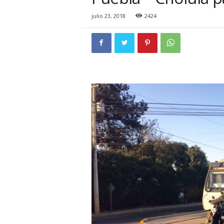
i
o
julio 23, 2018
2424
n
a
l