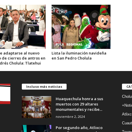
e adaptarse al nuevo
Lista la iluminación navideña
 de cierres de antros en
en San Pedro Cholula
drés Cholula: Tlatehui
Incluso más noticias
CA
Cholu
Huaquechula honra a sus
muertos con 29 altares
+Noti
monumentales y recibe...
Atlixc
noviembre 2, 2024
Cuaut
Por segundo año, Atlixco
Texm