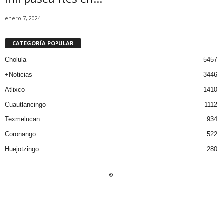
enero 7, 2024
CATEGORÍA POPULAR
Cholula
5457
+Noticias
3446
Atlixco
1410
Cuautlancingo
1112
Texmelucan
934
Coronango
522
Huejotzingo
280
©