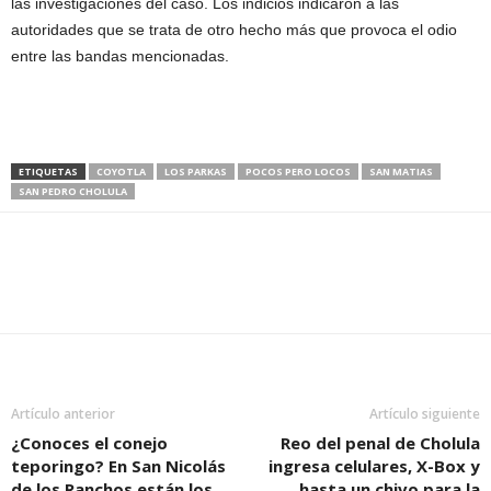
las investigaciones del caso. Los indicios indicaron a las
autoridades que se trata de otro hecho más que provoca el odio
entre las bandas mencionadas.
ETIQUETAS
COYOTLA
LOS PARKAS
POCOS PERO LOCOS
SAN MATIAS
SAN PEDRO CHOLULA
Artículo anterior
Artículo siguiente
¿Conoces el conejo
Reo del penal de Cholula
teporingo? En San Nicolás
ingresa celulares, X-Box y
de los Ranchos están los
hasta un chivo para la