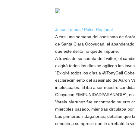
Jesús Lemus / Pulso Regional
A casi una semana del asesinato de Aarón
de Santa Clara Ocoyucan, el abanderado 
que este delito no quede impune.
A través de su cuenta de Twitter, el candi
exigirá todos los días se agilicen las inv
“Exigiré todos los días a @TonyGali Gob
esclarecimiento del asesinato de Aarón Va
intelectuales. Él iba a ser nuestro candid
Ocoyucan.#IMPUNIDADPARANADIE”, escrib
Varela Martínez fue encontrado muerto con
miércoles pasado, mientras circulaba por u
Las primeras indagatorias, detallan que la 
conocía a su agresir que le arrebató la vi