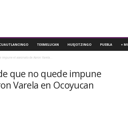
CUAUTLANCINGO
TEXMELUCAN
HUEJOTZINGO
PUEBLA
+ M
 impune el asesinato de Aáron Varela...
ide que no quede impune
áron Varela en Ocoyucan