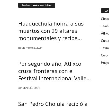
Incluso más noticias
CA
Cholu
Huaquechula honra a sus
+Noti
muertos con 29 altares
Atlix
monumentales y recibe...
Cuaut
noviembre 2, 2024
Texm
Coro
Por segundo año, Atlixco
Huejo
cruza fronteras con el
Festival Internacional Valle...
octubre 30, 2024
San Pedro Cholula recibió a