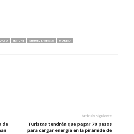
IDATO
IMPUNE
MIGUEL BARBOSA
MORENA
Artículo siguiente
s de
Turistas tendrán que pagar 70 pesos
han
para cargar energía en la pirámide de