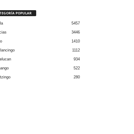
TEGORÍA POPULAR
la
5457
cias
3446
co
1410
lancingo
1112
elucan
934
nango
522
tzingo
280