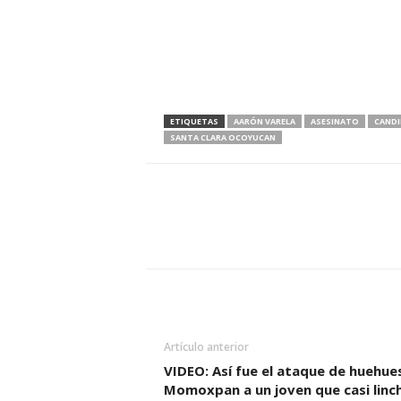
ETIQUETAS
AARÓN VARELA
ASESINATO
CAND
SANTA CLARA OCOYUCAN
Artículo anterior
VIDEO: Así fue el ataque de huehue
Momoxpan a un joven que casi linc