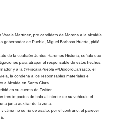
 Varela Martínez, pre candidato de Morena a la alcaldía
a gobernador de Puebla, Miguel Barbosa Huerta, pidió
dato de la coalición Juntos Haremos Historia, señaló que
estigaciones para atrapar al responsable de estos hechos.
ernador y a la @FiscaliaPuebla @DiodoroCarrasco, el
rela, la condena a los responsables materiales e
ato a Alcalde en Santa Clara
ió en su cuenta de Twitter.
 tres impactos de bala al interior de su vehículo el
na junta auxiliar de la zona.
víctima no sufrió de asalto; por el contrario, al parecer
da.