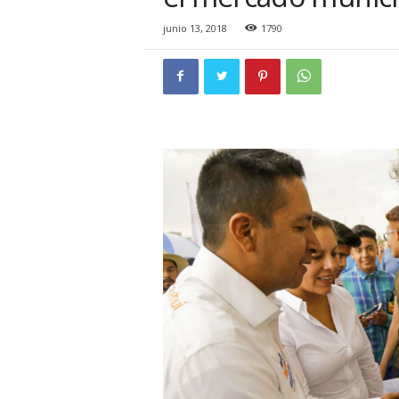
i
o
junio 13, 2018
1790
n
a
l