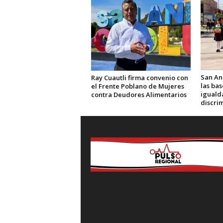
San An
Ray Cuautli firma convenio con
las ba
el Frente Poblano de Mujeres
igualda
contra Deudores Alimentarios
discri