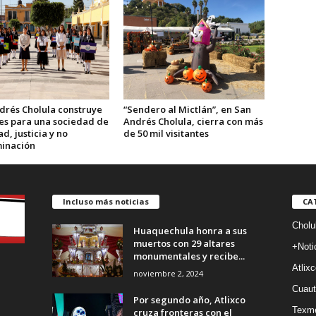
drés Cholula construye
“Sendero al Mictlán”, en San
ses para una sociedad de
Andrés Cholula, cierra con más
d, justicia y no
de 50 mil visitantes
minación
Incluso más noticias
CA
Cholu
Huaquechula honra a sus
muertos con 29 altares
+Noti
monumentales y recibe...
Atlixc
noviembre 2, 2024
Cuaut
Por segundo año, Atlixco
Texm
cruza fronteras con el