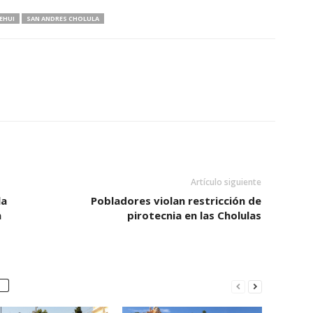
EHUI
SAN ANDRES CHOLULA
Artículo siguiente
la
Pobladores violan restricción de
n
pirotecnia en las Cholulas