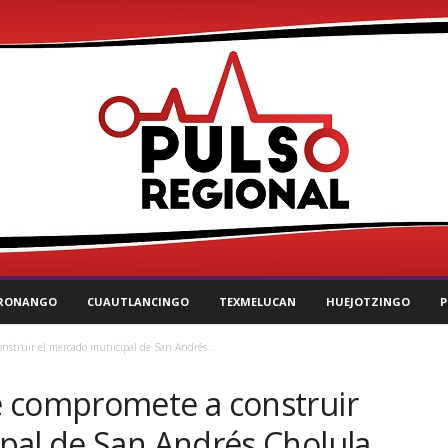
RONANGO
CUAUTLANCINGO
TEXMELUCAN
HUEJOTZINGO
P
nstruir el mercado municipal de San Andrés...
 compromete a construir
pal de San Andrés Cholula