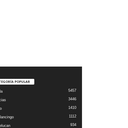
TEGORÍA POPULAR
5457
la
3446
cias
1410
o
1112
lancingo
934
elucan