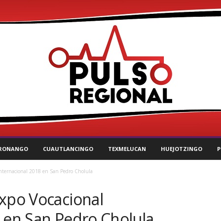
RONANGO
CUAUTLANCINGO
TEXMELUCAN
HUEJOTZINGO
P
Internacional 2018 en San Pedro Cholula
Expo Vocacional
8 en San Pedro Cholula