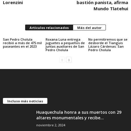
Lorenzini
bastión panista, afirma
Mundo Tlatehui
Artículos relacionados
Más del autor
San Pedro Cholula
Roxana Luna entrega
No permitiremos que se
recibió a más de 475 mil
juguetes a pequeños de
desborde el Tianguis
paseantes en el 2023
juntas auxiliares de San
Lázaro Cárdenas: San
Pedro Cholula
Pedro Cholula
Incluso más noticias
Huaquechula honra a sus muertos con 29
altares monumentales y recibe...
noviembre 2, 2024