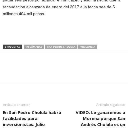
pagar seis pesos por aparcar en un cajón, y eso ha hecho que la
recaudación alcanzada de enero del 2017 a la fecha sea de 5
millones 404 mil pesos.
ETIQUETAS
78 CÁMARAS
SAN PEDRO CHOLULA
VIGILANCIA
Artículo anterior
Artículo siguiente
En San Pedro Cholula habrá
VIDEO: Le ganaremos a
facilidades para
Morena porque San
inversionistas: Julio
Andrés Cholula es un