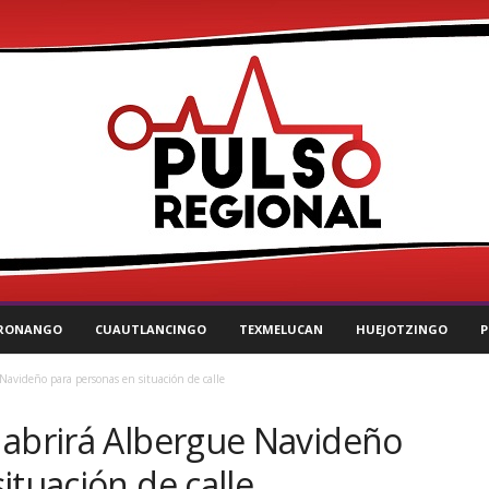
RONANGO
CUAUTLANCINGO
TEXMELUCAN
HUEJOTZINGO
P
Navideño para personas en situación de calle
 abrirá Albergue Navideño
ituación de calle