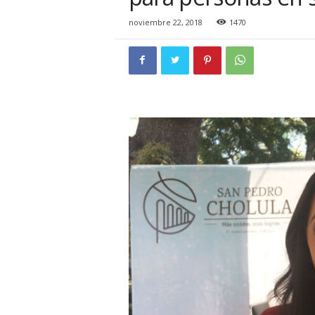
i
o
noviembre 22, 2018
1470
n
a
l