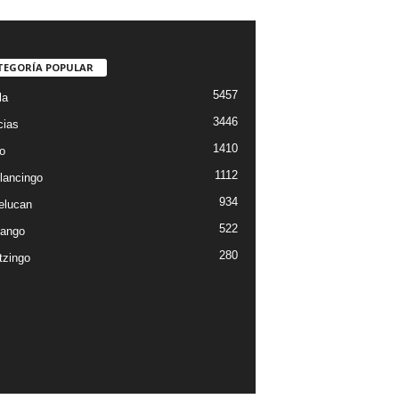
TEGORÍA POPULAR
5457
la
3446
cias
1410
o
1112
lancingo
934
elucan
522
ango
280
tzingo