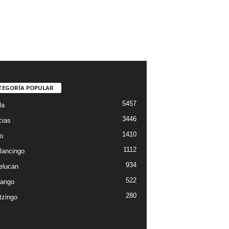
TEGORÍA POPULAR
5457
la
3446
cias
1410
o
1112
lancingo
934
elucan
522
ango
280
tzingo