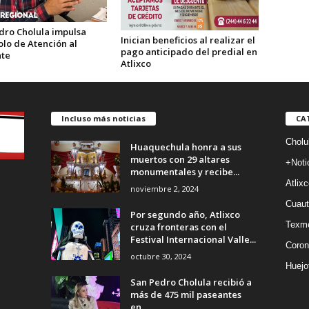
dro Cholula impulsa
Inician beneficios al realizar el
olo de Atención al
pago anticipado del predial en
te
Atlixco
Incluso más noticias
CA
Cholu
Huaquechula honra a sus
muertos con 29 altares
+Noti
monumentales y recibe...
Atlixc
noviembre 2, 2024
Cuaut
Por segundo año, Atlixco
Texm
cruza fronteras con el
Festival Internacional Valle...
Coron
octubre 30, 2024
Huejo
San Pedro Cholula recibió a
más de 475 mil paseantes
en...