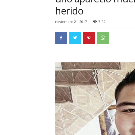
i
herido
o
n
a
noviembre 21, 2017
7199
l