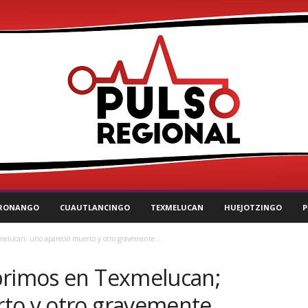
RONANGO
CUAUTLANCINGO
TEXMELUCAN
HUEJOTZINGO
P
melucan; uno apareció muerto y otro gravemente...
primos en Texmelucan;
to y otro gravemente