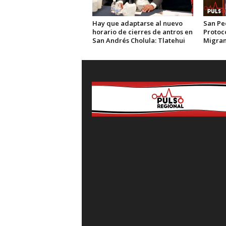
Hay que adaptarse al nuevo
San Pe
horario de cierres de antros en
Protoc
San Andrés Cholula: Tlatehui
Migran