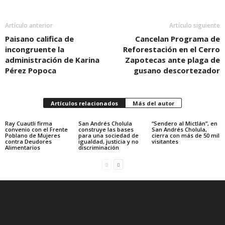
Artículo anterior
Artículo siguiente
Paisano califica de
Cancelan Programa de
incongruente la
Reforestación en el Cerro
administración de Karina
Zapotecas ante plaga de
Pérez Popoca
gusano descortezador
Artículos relacionados
Más del autor
Ray Cuautli firma
San Andrés Cholula
“Sendero al Mictlán”, en
convenio con el Frente
construye las bases
San Andrés Cholula,
Poblano de Mujeres
para una sociedad de
cierra con más de 50 mil
contra Deudores
igualdad, justicia y no
visitantes
Alimentarios
discriminación