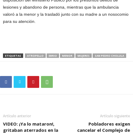
disposición del Ministerio Público por los presuntos delitos de
lesiones y abandono de persona, mientras que la ambulancia
valoró a la menor y la trasladó junto con su madre a un nosocomio
para su atención.
ETIQUETAS
ATROPELLO
EBRIO
MENOR
MUJERES
SAN PEDRO CHOLULA
Artículo anterior
Artículo siguiente
VIDEO: ¡Ya lo mataron!,
Pobladores exigen
gritaban aterrados en la
cancelar el Complejo de