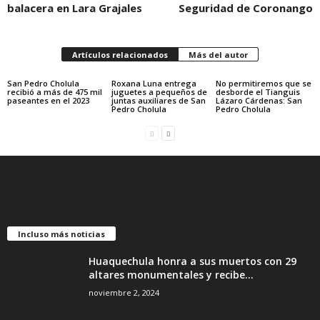
balacera en Lara Grajales
Seguridad de Coronango
Artículos relacionados
Más del autor
San Pedro Cholula
Roxana Luna entrega
No permitiremos que se
recibió a más de 475 mil
juguetes a pequeños de
desborde el Tianguis
paseantes en el 2023
juntas auxiliares de San
Lázaro Cárdenas: San
Pedro Cholula
Pedro Cholula
Incluso más noticias
Huaquechula honra a sus muertos con 29
altares monumentales y recibe...
noviembre 2, 2024