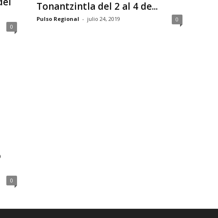
del
Tonantzintla del 2 al 4 de...
Pulso Regional
-
julio 24, 2019
0
0
o
0