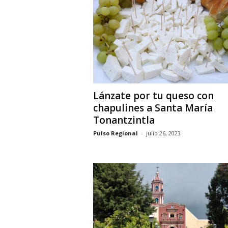
i
o
n
a
l
Lánzate por tu queso con
chapulines a Santa María
Tonantzintla
Pulso Regional
-
julio 26, 2023