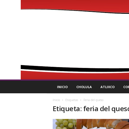
P
INICIO
CHOLULA
ATLIXCO
CO
u
l
Inicio
Etiquetas
Feria del queso
s
Etiqueta: feria del ques
o
R
e
g