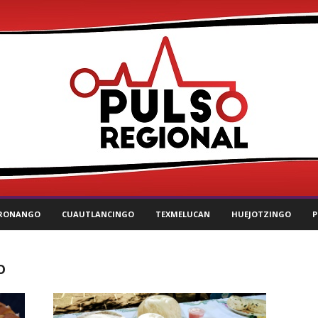
RONANGO
CUAUTLANCINGO
TEXMELUCAN
HUEJOTZINGO
P
o