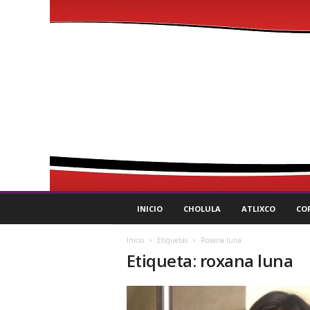
P
INICIO
CHOLULA
ATLIXCO
CO
u
l
Inicio
Etiquetas
Roxana luna
s
Etiqueta: roxana luna
o
R
e
g