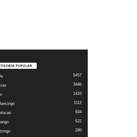
TEGORÍA POPULAR
5457
la
3446
cias
1410
o
1112
lancingo
934
elucan
522
ango
280
tzingo