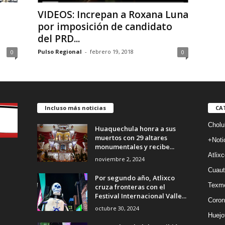
VIDEOS: Increpan a Roxana Luna
por imposición de candidato
del PRD...
Pulso Regional
-
febrero 19, 2018
0
0
Incluso más noticias
CA
Cholu
Huaquechula honra a sus
muertos con 29 altares
+Noti
monumentales y recibe...
Atlixc
noviembre 2, 2024
Cuaut
Por segundo año, Atlixco
Texm
cruza fronteras con el
Festival Internacional Valle...
Coron
octubre 30, 2024
Huejo