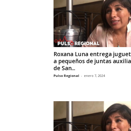
i
o
n
a
l
Roxana Luna entrega juguet
a pequeños de juntas auxili
de San...
Pulso Regional
-
enero 7, 2024