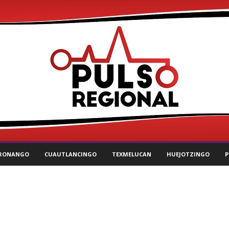
RONANGO
CUAUTLANCINGO
TEXMELUCAN
HUEJOTZINGO
P