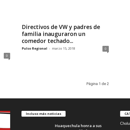
Directivos de VW y padres de
familia inauguraron un
comedor techado...
Pulso Regional
-
marzo 15, 2018
0
0
Página 1 de 2
Incluso más noticias
CA
Cholu
Huaquechula honra a sus