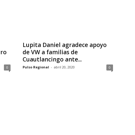
Lupita Daniel agradece apoyo
rro
de VW a familias de
Cuautlancingo ante...
Pulso Regional
-
abril 20, 2020
0
0