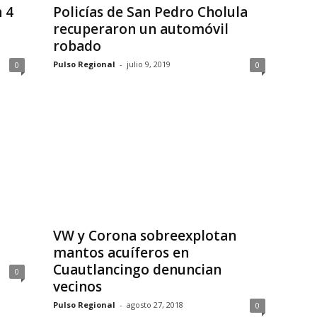
 4
Policías de San Pedro Cholula
recuperaron un automóvil
robado
Pulso Regional
-
julio 9, 2019
0
0
VW y Corona sobreexplotan
mantos acuíferos en
Cuautlancingo denuncian
0
vecinos
Pulso Regional
-
agosto 27, 2018
0