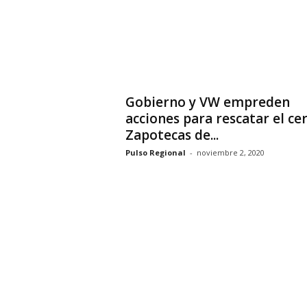
i
o
n
a
l
Gobierno y VW empreden
acciones para rescatar el ce
Zapotecas de...
Pulso Regional
-
noviembre 2, 2020