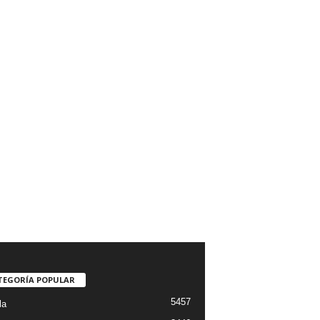
TEGORÍA POPULAR
5457
la