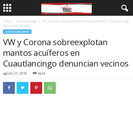
Inicio
Cuautlancingo
VW y Corona sobreexplotan mantos acuíferos en Cuautlancingo
denuncian vecinos
CUAUTLANCINGO
VW y Corona sobreexplotan
mantos acuíferos en
Cuautlancingo denuncian vecinos
agosto 27, 2018
6224