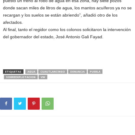
puesto un freno al robo de agua en esa zona, hay siete pozos
donde sacan miles de litros de agua, los mantos acuíferos ya no se
recargan y los suelos se están abriendo”, añadió otro de los
afectados.
Al final, tanto el regidor como los colonos solicitaron la intervención
del gobernador del estado, José Antonio Gali Fayad.
ETIQUETAS
AGUA
CUAUTLANCINGO
DENUNCIA
PUEBLA
SOBREEXPLOTACION
VW