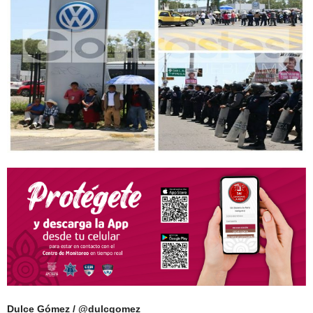
Dulce Gómez / @dulcgomez