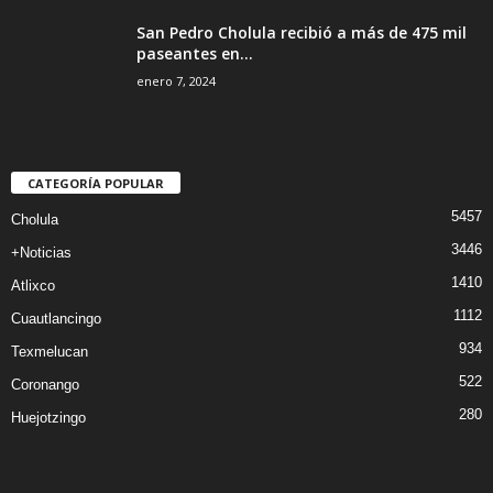
San Pedro Cholula recibió a más de 475 mil
paseantes en...
enero 7, 2024
CATEGORÍA POPULAR
5457
Cholula
3446
+Noticias
1410
Atlixco
1112
Cuautlancingo
934
Texmelucan
522
Coronango
280
Huejotzingo