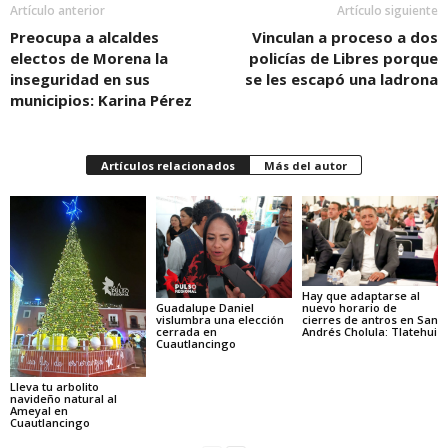
Artículo anterior
Artículo siguiente
Preocupa a alcaldes
Vinculan a proceso a dos
electos de Morena la
policías de Libres porque
inseguridad en sus
se les escapó una ladrona
municipios: Karina Pérez
Artículos relacionados
Más del autor
Hay que adaptarse al
Guadalupe Daniel
nuevo horario de
vislumbra una elección
cierres de antros en San
cerrada en
Andrés Cholula: Tlatehui
Cuautlancingo
Lleva tu arbolito
navideño natural al
Ameyal en
Cuautlancingo