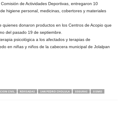
 Comisión de Actividades Deportivas, entregaron 10
de higiene personal, medicinas, cobertores y materiales
de quienes donaron productos en los Centros de Acopio que
ismo del pasado 19 de septiembre.
terapia psicológica a los afectados y terapias de
iedo en niñas y niños de la cabecera municipal de Jolalpan
ION CIVIL
REVISADAS
SAN PEDRO CHOLULA
SEGURAS
SISMO