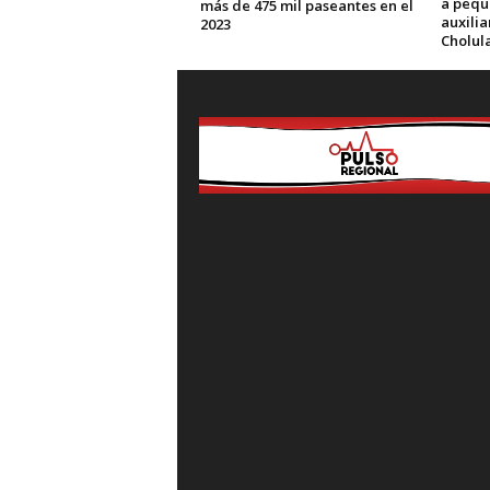
a pequ
más de 475 mil paseantes en el
auxili
2023
Cholul