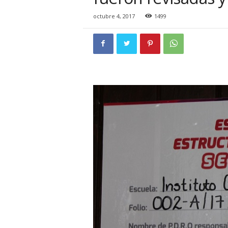
i
o
octubre 4, 2017
1499
n
a
l