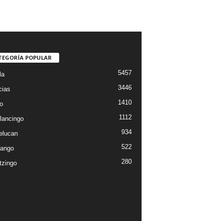
TEGORÍA POPULAR
5457
la
3446
cias
1410
o
1112
lancingo
934
elucan
522
ango
280
tzingo