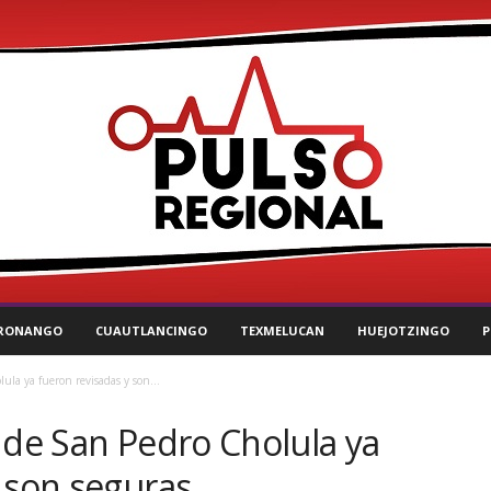
RONANGO
CUAUTLANCINGO
TEXMELUCAN
HUEJOTZINGO
P
ula ya fueron revisadas y son...
 de San Pedro Cholula ya
 son seguras