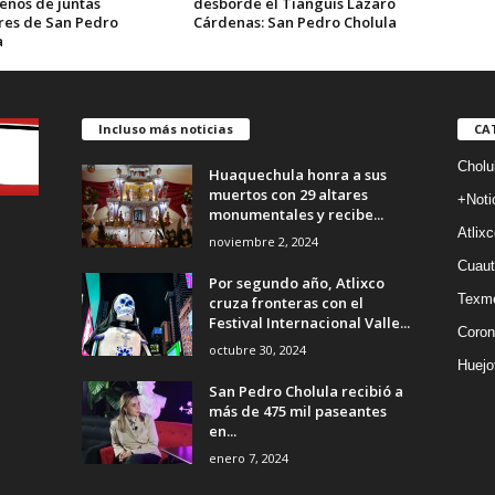
eños de juntas
desborde el Tianguis Lázaro
ares de San Pedro
Cárdenas: San Pedro Cholula
a
Incluso más noticias
CA
Cholu
Huaquechula honra a sus
muertos con 29 altares
+Noti
monumentales y recibe...
Atlixc
noviembre 2, 2024
Cuaut
Por segundo año, Atlixco
Texm
cruza fronteras con el
Festival Internacional Valle...
Coron
octubre 30, 2024
Huejo
San Pedro Cholula recibió a
más de 475 mil paseantes
en...
enero 7, 2024