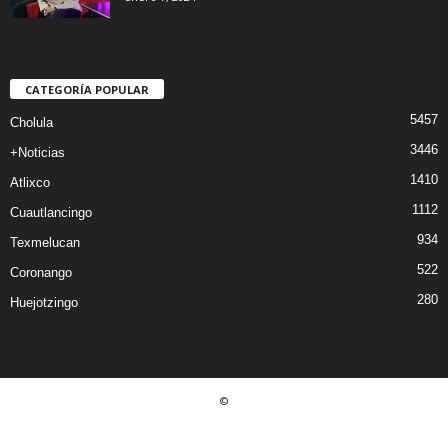
CATEGORÍA POPULAR
5457
Cholula
3446
+Noticias
1410
Atlixco
1112
Cuautlancingo
934
Texmelucan
522
Coronango
280
Huejotzingo
©