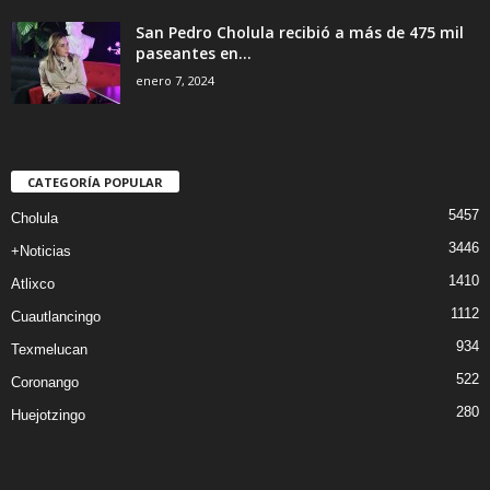
San Pedro Cholula recibió a más de 475 mil
paseantes en...
enero 7, 2024
CATEGORÍA POPULAR
5457
Cholula
3446
+Noticias
1410
Atlixco
1112
Cuautlancingo
934
Texmelucan
522
Coronango
280
Huejotzingo