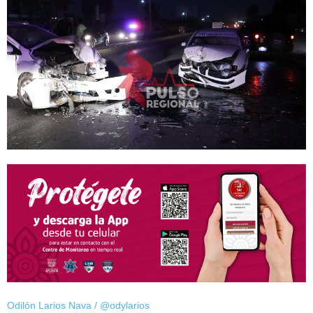
Odilón Larios Nava / @odylarios