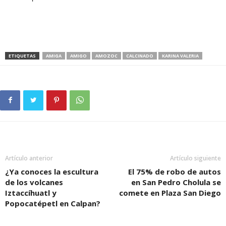
ETIQUETAS
AMIGA
AMIGO
AMOZOC
CALCINADO
KARINA VALERIA
Artículo anterior
Artículo siguiente
¿Ya conoces la escultura
El 75% de robo de autos
de los volcanes
en San Pedro Cholula se
Iztaccíhuatl y
comete en Plaza San Diego
Popocatépetl en Calpan?