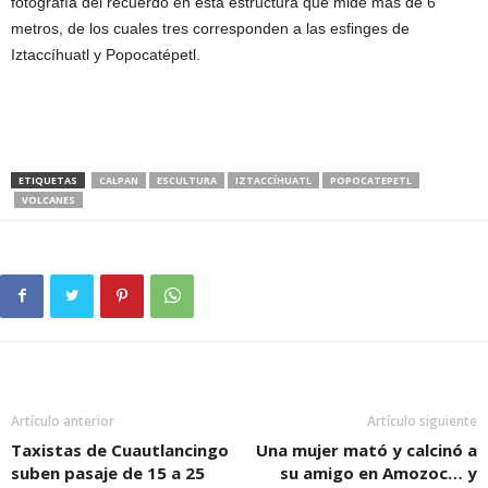
fotografía del recuerdo en esta estructura que mide más de 6
metros, de los cuales tres corresponden a las esfinges de
Iztaccíhuatl y Popocatépetl.
ETIQUETAS
CALPAN
ESCULTURA
IZTACCÍHUATL
POPOCATEPETL
VOLCANES
Artículo anterior
Artículo siguiente
Taxistas de Cuautlancingo
Una mujer mató y calcinó a
suben pasaje de 15 a 25
su amigo en Amozoc… y