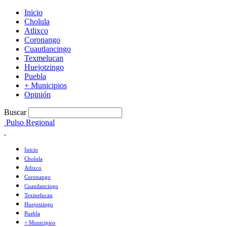
Inicio
Cholula
Atlixco
Coronango
Cuautlancingo
Texmelucan
Huejotzingo
Puebla
+ Municipios
Opinión
Buscar
Pulso Regional
Inicio
Cholula
Atlixco
Coronango
Cuautlancingo
Texmelucan
Huejotzingo
Puebla
+ Municipios