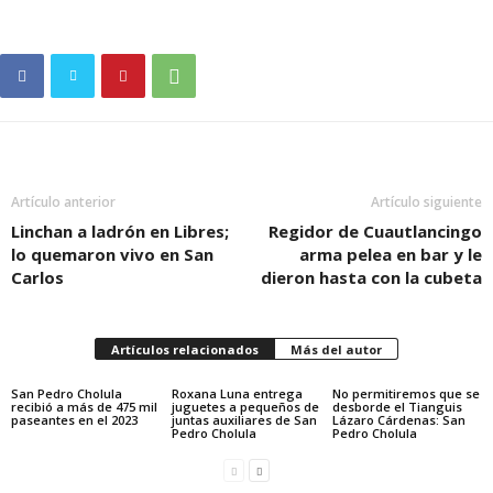
Artículo anterior
Artículo siguiente
Linchan a ladrón en Libres;
Regidor de Cuautlancingo
lo quemaron vivo en San
arma pelea en bar y le
Carlos
dieron hasta con la cubeta
Artículos relacionados
Más del autor
San Pedro Cholula
Roxana Luna entrega
No permitiremos que se
recibió a más de 475 mil
juguetes a pequeños de
desborde el Tianguis
paseantes en el 2023
juntas auxiliares de San
Lázaro Cárdenas: San
Pedro Cholula
Pedro Cholula