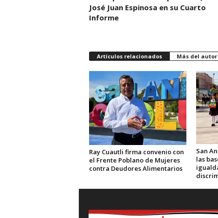
José Juan Espinosa en su Cuarto
Informe
Artículos relacionados
Más del autor
San An
Ray Cuautli firma convenio con
las ba
el Frente Poblano de Mujeres
igualda
contra Deudores Alimentarios
discri