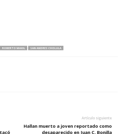
ROBERTO MAXIL
SAN ANDRES CHOLULA
Artículo siguiente
Hallan muerto a joven reportado como
stacó
desaparecido en Juan C. Bonilla