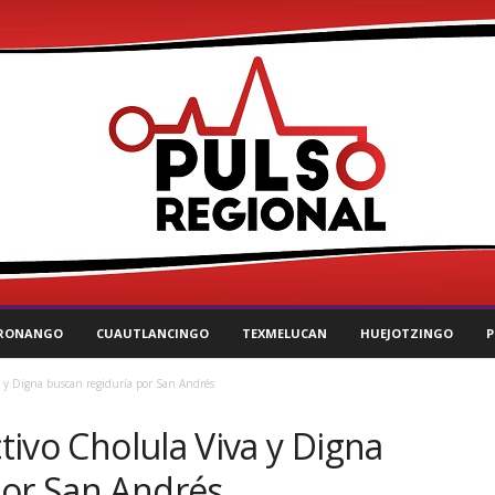
RONANGO
CUAUTLANCINGO
TEXMELUCAN
HUEJOTZINGO
P
va y Digna buscan regiduría por San Andrés
ctivo Cholula Viva y Digna
por San Andrés