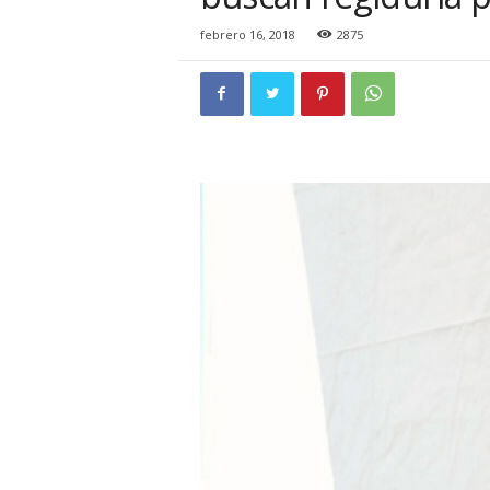
i
o
febrero 16, 2018
2875
n
a
l