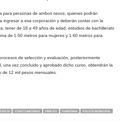
ida para personas de ambos sexos, quienes podrán
ra ingresar a esa corporación y deberán contar con la
rada, tener de 18 a 49 años de edad, estudios de bachillerato
nima de 1.50 metros para mujeres y 1.60 metros para
procesos de selección y evaluación, posteriormente
al, una vez concluido y aprobado dicho curso, obtendrán la
rio de 12 mil pesos mensuales.
OVID19
CUAUTLANCINGO
EMPLEO
PANDEMIA
POLICÍA MUNICIPAL