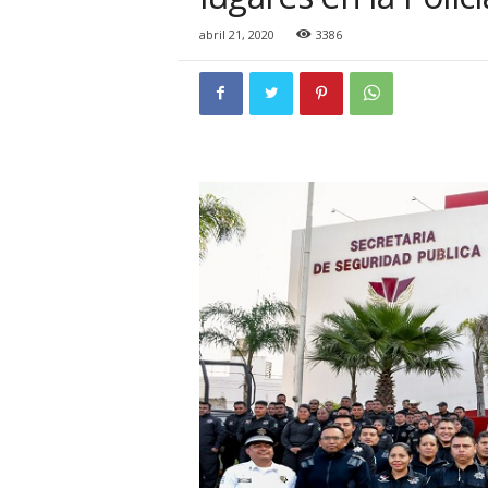
i
o
abril 21, 2020
3386
n
a
l