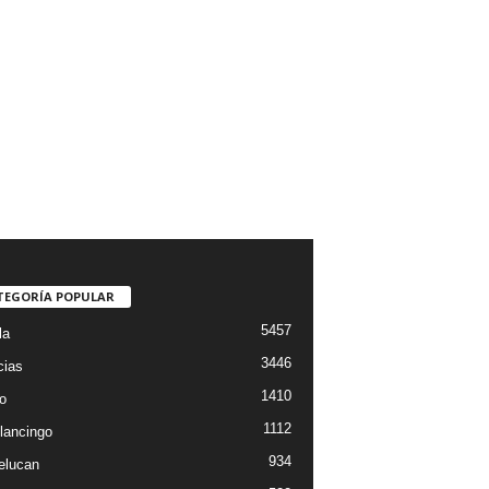
TEGORÍA POPULAR
5457
la
3446
cias
1410
o
1112
lancingo
934
elucan