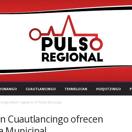
RONANGO
CUAUTLANCINGO
TEXMELUCAN
HUEJOTZINGO
P
ingo ofrecen lugares en la Policía Municipal
n Cuautlancingo ofrecen
ía Municipal