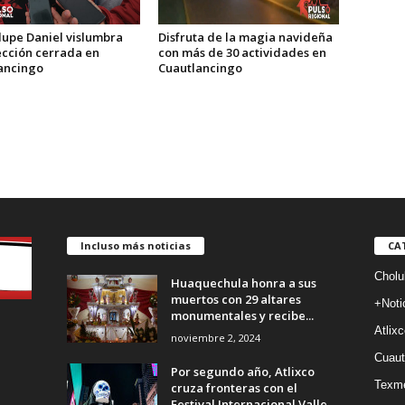
Disfruta de la magia navideña
upe Daniel vislumbra
con más de 30 actividades en
ección cerrada en
Cuautlancingo
ancingo
Incluso más noticias
CA
Cholu
Huaquechula honra a sus
muertos con 29 altares
+Noti
monumentales y recibe...
Atlixc
noviembre 2, 2024
Cuaut
Por segundo año, Atlixco
Texm
cruza fronteras con el
Festival Internacional Valle...