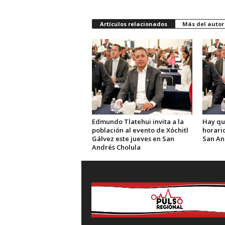
Artículos relacionados
Más del autor
Edmundo Tlatehui invita a la
Hay qu
población al evento de Xóchitl
horario
Gálvez este jueves en San
San An
Andrés Cholula