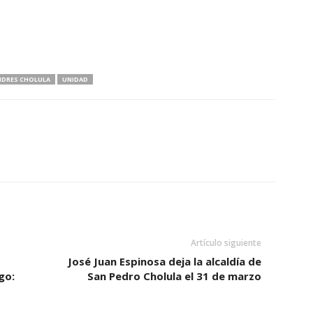
NDRES CHOLULA
UNIDAD
Artículo siguiente
José Juan Espinosa deja la alcaldía de
go:
San Pedro Cholula el 31 de marzo