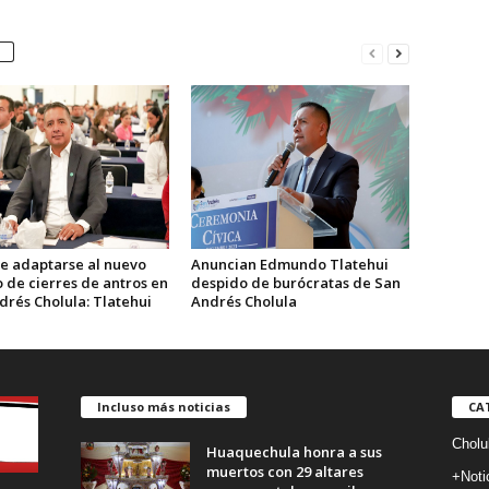
e adaptarse al nuevo
Anuncian Edmundo Tlatehui
 de cierres de antros en
despido de burócratas de San
drés Cholula: Tlatehui
Andrés Cholula
Incluso más noticias
CA
Cholu
Huaquechula honra a sus
muertos con 29 altares
+Noti