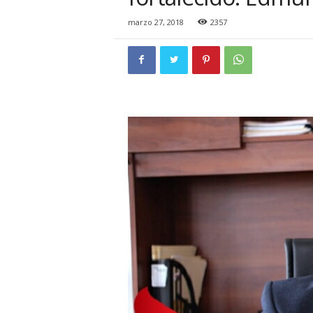
i
o
marzo 27, 2018
2357
n
a
l