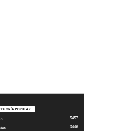
TEGORÍA POPULAR
5457
la
3446
cias