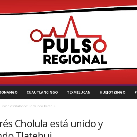
RONANGO
CUAUTLANCINGO
TEXMELUCAN
HUEJOTZINGO
P
 unido y fortalecido: Edmundo Tlatehui
és Cholula está unido y
ndo Tlatehui