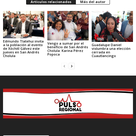
Artículos relacionados
Más del autor
Edmundo Tlatehui invita
Vengo a sumar por el
Guadalupe Daniel
a la población al evento
beneficio de San Andrés
vislumbra una elección
de Xóchitl Gálvez este
Cholula: Karina Pérez
cerrada en
jueves en San Andrés
Popoca
Cuautlancingo
Cholula