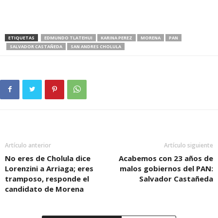
ETIQUETAS
EDMUNDO TLATEHUI
KARINA PEREZ
MORENA
PAN
SALVADOR CASTAÑEDA
SAN ANDRES CHOLULA
Artículo anterior
Artículo siguiente
No eres de Cholula dice
Acabemos con 23 años de
Lorenzini a Arriaga; eres
malos gobiernos del PAN:
tramposo, responde el
Salvador Castañeda
candidato de Morena