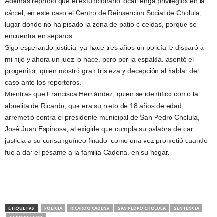
Además reprobó que el exfuncionario local tenga privilegios en la
cárcel, en este caso el Centro de Reinserción Social de Cholula,
lugar donde no ha pisado la zona de patio o celdas, porque se
encuentra en separos.
Sigo esperando justicia, ya hace tres años un policía le disparó a
mi hijo y ahora un juez lo hace, pero por la espalda, asentó el
progenitor, quien mostró gran tristeza y decepción al hablar del
caso ante los reporteros.
Mientras que Francisca Hernández, quien se identificó como la
abuelita de Ricardo, que era su nieto de 18 años de edad,
arremetió contra el presidente municipal de San Pedro Cholula,
José Juan Espinosa, al exigirle que cumpla su palabra de dar
justicia a su consanguíneo finado, como una vez prometió cuando
fue a dar el pésame a la familia Cadena, en su hogar.
ETIQUETAS
POLICIA
RICARDO CADENA
SAN PEDRO CHOLULA
SENTENCIA
SUBDIRECTOR