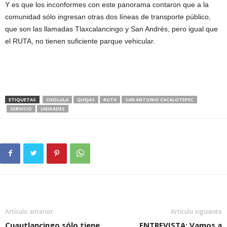
Y es que los inconformes con este panorama contaron que a la
comunidad sólo ingresan otras dos líneas de transporte público,
que son las llamadas Tlaxcalancingo y San Andrés, pero igual que
el RUTA, no tienen suficiente parque vehicular.
ETIQUETAS
CHOLULA
QUEJAS
RUTA
SAN ANTONIO CACALOTEPEC
SERVICIO
UNIDADES
Artículo anterior
Artículo siguiente
Cuautlancingo sólo tiene
ENTREVISTA: Vamos a