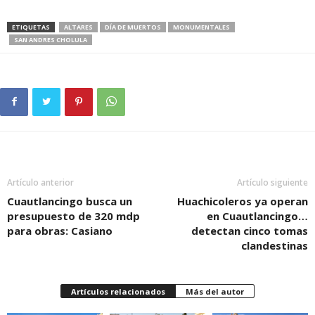
ETIQUETAS
ALTARES
DÍA DE MUERTOS
MONUMENTALES
SAN ANDRES CHOLULA
Artículo anterior
Artículo siguiente
Cuautlancingo busca un
Huachicoleros ya operan
presupuesto de 320 mdp
en Cuautlancingo…
para obras: Casiano
detectan cinco tomas
clandestinas
Artículos relacionados
Más del autor