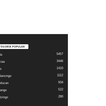
TEGORÍA POPULAR
5457
la
3446
cias
1410
o
1112
lancingo
934
elucan
522
ango
280
tzingo