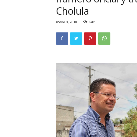
i
Cholula
o
n
a
mayo 8, 2018
1485
l