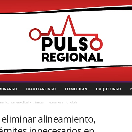
RONANGO
CUAUTLANCINGO
TEXMELUCAN
HUEJOTZINGO
P
iento, número oficial y trámites innecesarios en Cholula
eliminar alineamiento,
rámites innecesarios en