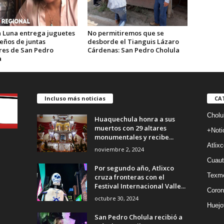
 Luna entrega juguetes
No permitiremos que se
eños de juntas
desborde el Tianguis Lázaro
ares de San Pedro
Cárdenas: San Pedro Cholula
a
Incluso más noticias
CA
Cholu
Huaquechula honra a sus
muertos con 29 altares
+Noti
monumentales y recibe...
Atlixc
noviembre 2, 2024
Cuaut
Por segundo año, Atlixco
Texm
cruza fronteras con el
Festival Internacional Valle...
Coron
octubre 30, 2024
Huejo
San Pedro Cholula recibió a