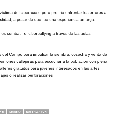
íctima del ciberacoso pero prefirió enfrentar los errores a
stidad, a pesar de que fue una experiencia amarga.
es combatir el ciberbullying a través de las aulas
is del Campo para impulsar la siembra, cosecha y venta de
reuniones callejeras para escuchar a la población con plena
 talleres gratuitos para jóvenes interesados en las artes
ajes o realizar perforaciones
 10
MORENA
NAY SALVATORI