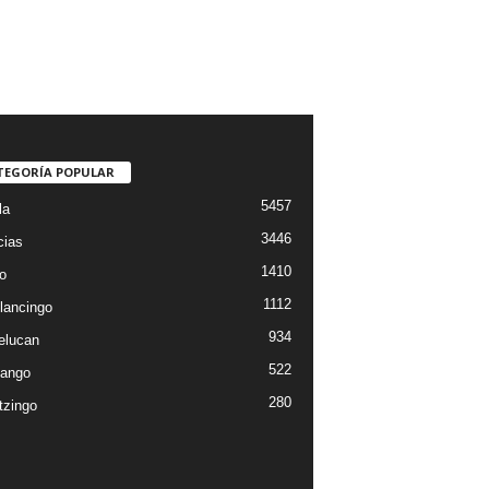
TEGORÍA POPULAR
5457
la
3446
cias
1410
o
1112
lancingo
934
elucan
522
ango
280
tzingo