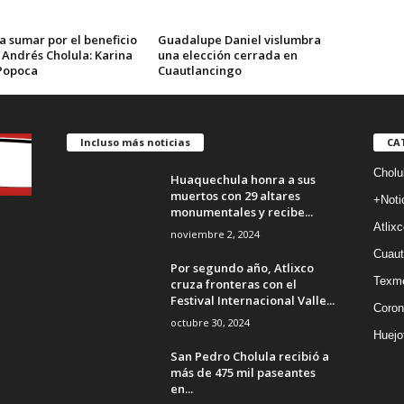
a sumar por el beneficio
Guadalupe Daniel vislumbra
 Andrés Cholula: Karina
una elección cerrada en
Popoca
Cuautlancingo
Incluso más noticias
CA
Cholu
Huaquechula honra a sus
muertos con 29 altares
+Noti
monumentales y recibe...
Atlixc
noviembre 2, 2024
Cuaut
Por segundo año, Atlixco
Texm
cruza fronteras con el
Festival Internacional Valle...
Coron
octubre 30, 2024
Huejo
San Pedro Cholula recibió a
más de 475 mil paseantes
en...