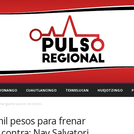
RONANGO
CUAUTLANCINGO
TEXMELUCAN
HUEJOTZINGO
P
nar guerra sucia en mi contra:...
il pesos para frenar
 contra: Nay Salvatori