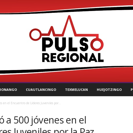
RONANGO
CUAUTLANCINGO
TEXMELUCAN
HUEJOTZINGO
P
s en el Encuentro de Líderes Juveniles por...
 a 500 jóvenes en el
es Juveniles por la Paz