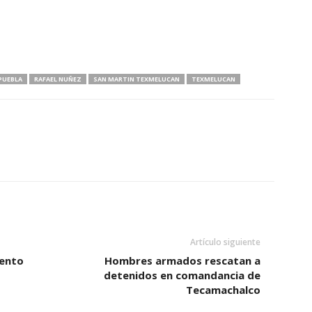
PUEBLA
RAFAEL NUÑEZ
SAN MARTIN TEXMELUCAN
TEXMELUCAN
Artículo siguiente
iento
Hombres armados rescatan a
detenidos en comandancia de
Tecamachalco