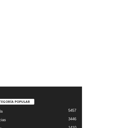
TEGORÍA POPULAR
5457
la
3446
cias
1410