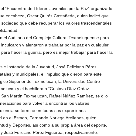
el “Encuentro de Líderes Juveniles por la Paz” organizado
que encabeza, Oscar Quiróz Castañeda, quien indicó que
a sociedad que debe recuperar los valores trascendentales
lidaridad.
n el Auditorio del Complejo Cultural Texmeluquense para
inculcaron y alentaron a trabajar por la paz en cualquier
para hacer la guerra, pero es mejor trabajar para hacer la
s e Instancia de la Juventud, José Feliciano Pérez
atales y municipales, el impulso que dieron para este
ógico Superior de Texmelucan, la Universidad Centro
melucan y el bachillerato “Gustavo Díaz Ordaz.
de San Martín Texmelucan, Rafael Núñez Ramírez, se dijo
eraciones para volver a encontrar los valores
iolencia se termine en todas sus expresiones.
ud en el Estado, Fernando Noriega Arellanes, quien
entud y Deportes, así como a su propia área del deporte,
 José Feliciano Pérez Figueroa, respectivamente.