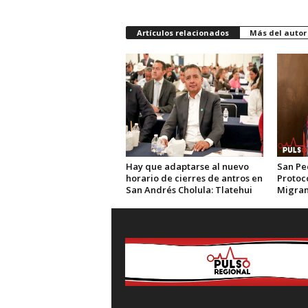
Artículos relacionados
Más del autor
Hay que adaptarse al nuevo
San Pe
horario de cierres de antros en
Protoc
San Andrés Cholula: Tlatehui
Migran