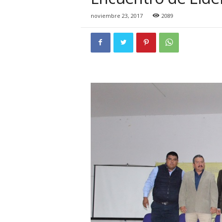
i
o
noviembre 23, 2017
2089
n
a
l