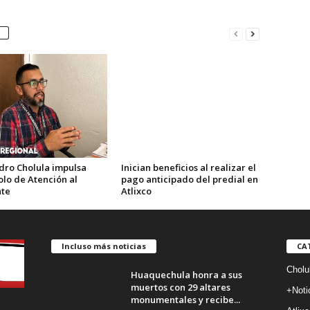
dro Cholula impulsa
Inician beneficios al realizar el
olo de Atención al
pago anticipado del predial en
te
Atlixco
Incluso más noticias
CA
Cholu
Huaquechula honra a sus
muertos con 29 altares
+Noti
monumentales y recibe...