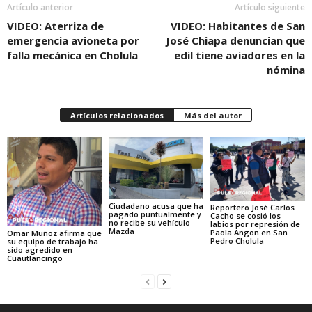
Artículo anterior
Artículo siguiente
VIDEO: Aterriza de
VIDEO: Habitantes de San
emergencia avioneta por
José Chiapa denuncian que
falla mecánica en Cholula
edil tiene aviadores en la
nómina
Artículos relacionados
Más del autor
Ciudadano acusa que ha
Reportero José Carlos
pagado puntualmente y
Cacho se cosió los
no recibe su vehículo
labios por represión de
Mazda
Paola Angon en San
Omar Muñoz afirma que
Pedro Cholula
su equipo de trabajo ha
sido agredido en
Cuautlancingo