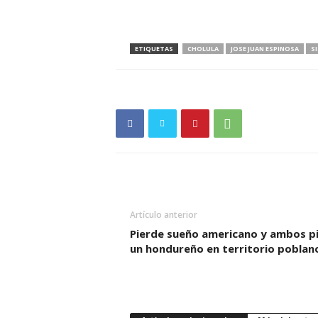
ETIQUETAS
CHOLULA
JOSE JUAN ESPINOSA
S
Artículo anterior
Pierde sueño americano y ambos p
un hondureño en territorio poblan