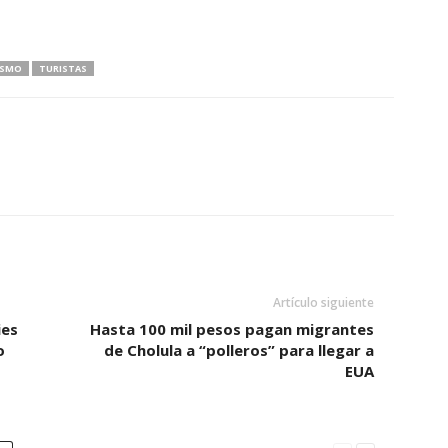
ISMO
TURISTAS
Artículo siguiente
ies
Hasta 100 mil pesos pagan migrantes
o
de Cholula a “polleros” para llegar a
EUA