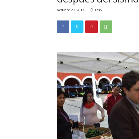
i
o
octubre 20, 2017
1785
n
a
l