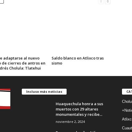
e adaptarse al nuevo
Saldo blanco en Atlixco tras
 de cierres de antros en
sismo
drés Cholula: Tlatehui
Incluso más noticias
CA
Cholu
Huaquechula honra a sus
muertos con 29 altares
+Noti
monumentales y recibe...
Atlixc
noviembre 2, 2024
Cuaut