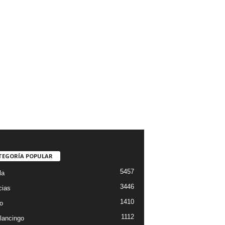
TEGORÍA POPULAR
5457
la
3446
cias
1410
o
1112
lancingo