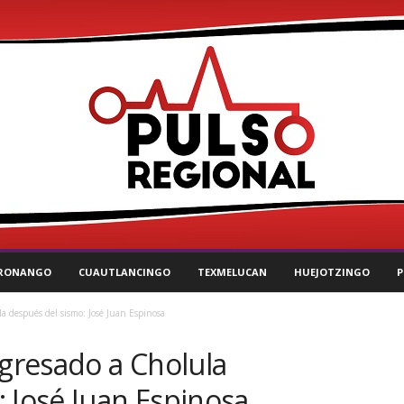
RONANGO
CUAUTLANCINGO
TEXMELUCAN
HUEJOTZINGO
P
la después del sismo: José Juan Espinosa
egresado a Cholula
 José Juan Espinosa