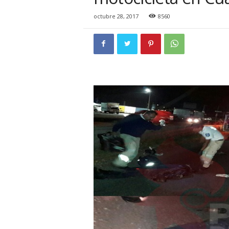
i
o
octubre 28, 2017
8560
n
a
l