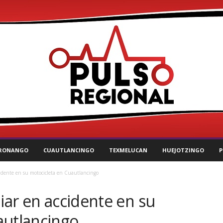
RONANGO
CUAUTLANCINGO
TEXMELUCAN
HUEJOTZINGO
P
cidente en su motocicleta en Cuautlancingo
liar en accidente en su
autlancingo