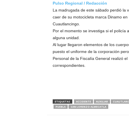
Pulso Regional / Redacción
La madrugada de este sábado perdió la vid
caer de su motocicleta marca Dinamo en l
Cuautlancingo.
Por el momento se investiga si el policía 
alguna unidad.
Al lugar llegaron elementos de los cuerp
puesto el uniforme de la corporación pero
Personal de la Fiscalía General realizó e
correspondientes.
ETIQUETAS
ACCIDENTE
AUXILIAR
CUAUTLAN
PUEBLA
SAN LORENZO ALMECATLA