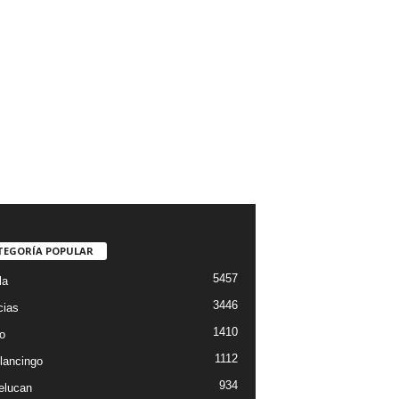
TEGORÍA POPULAR
5457
la
3446
cias
1410
o
1112
lancingo
934
elucan