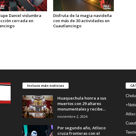
Disfruta de la magia navideña
upe Daniel vislumbra
con más de 30 actividades en
ección cerrada en
Cuautlancingo
ancingo
Incluso más noticias
CA
Cholu
Huaquechula honra a sus
muertos con 29 altares
+Noti
monumentales y recibe...
Atlixc
noviembre 2, 2024
Cuaut
Por segundo año, Atlixco
Texm
cruza fronteras con el