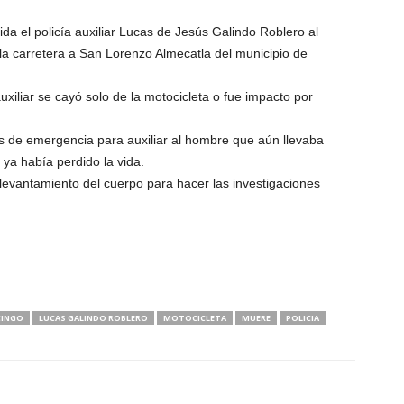
a el policía auxiliar Lucas de Jesús Galindo Roblero al
a carretera a San Lorenzo Almecatla del municipio de
auxiliar se cayó solo de la motocicleta o fue impacto por
os de emergencia para auxiliar al hombre que aún llevaba
 ya había perdido la vida.
l levantamiento del cuerpo para hacer las investigaciones
CINGO
LUCAS GALINDO ROBLERO
MOTOCICLETA
MUERE
POLICIA