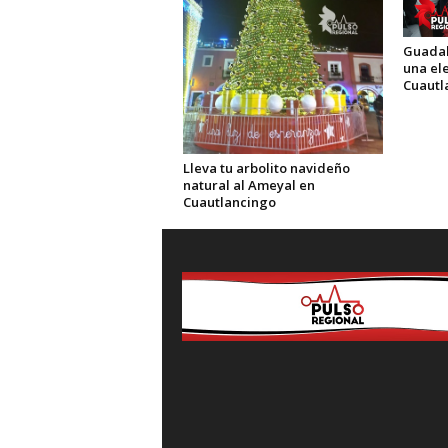
Guadal
una el
Cuautl
Lleva tu arbolito navideño
natural al Ameyal en
Cuautlancingo