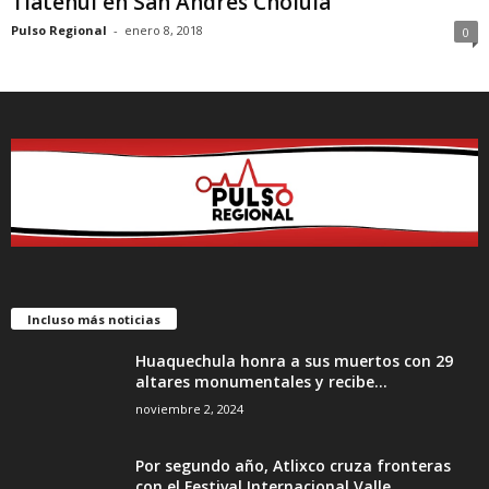
Tlatehui en San Andrés Cholula
Pulso Regional
-
enero 8, 2018
0
Incluso más noticias
Huaquechula honra a sus muertos con 29
altares monumentales y recibe...
noviembre 2, 2024
Por segundo año, Atlixco cruza fronteras
con el Festival Internacional Valle...