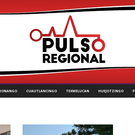
RONANGO
CUAUTLANCINGO
TEXMELUCAN
HUEJOTZINGO
P