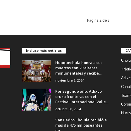
Página 2 de 3
Incluso más noticias
CA
Cholu
Huaquechula honra a sus
muertos con 29 altares
+Noti
monumentales y recibe...
Atlixc
noviembre 2, 2024
Cuaut
Por segundo año, Atlixco
Texm
cruza fronteras con el
Festival Internacional Valle...
Coron
octubre 30, 2024
Huejo
San Pedro Cholula recibió a
más de 475 mil paseantes
en...