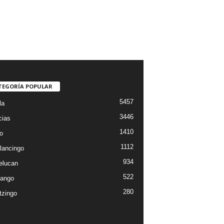
TEGORÍA POPULAR
5457
la
3446
cias
1410
o
1112
lancingo
934
elucan
522
ango
280
tzingo