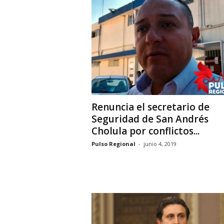
i
o
n
a
l
Renuncia el secretario de
Seguridad de San Andrés
Cholula por conflictos...
Pulso Regional
-
junio 4, 2019