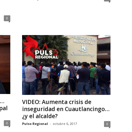
0
i…
VIDEO: Aumenta crisis de
pal
inseguridad en Cuautlancingo…
¿y el alcalde?
0
Pulso Regional
-
octubre 6, 2017
0